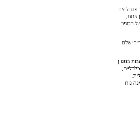
ולנהל את
ן אמת,
 של מספר
יר ישלם
ות במגוון
לכליים,
ית,
נה נוח