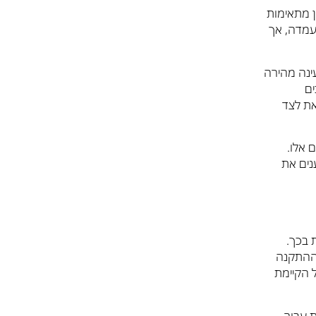
וב עמדות הטעינה הביתיות משתמשות בזרם חלופי (AC) והן מתאימות
עמדה, אך
רם ישר (DC) ומאפשרות טעינה מהירה
ים
את לצד
 אלו.
נים את
 בכך.
ההתקנה
 הקיימת
 עבור