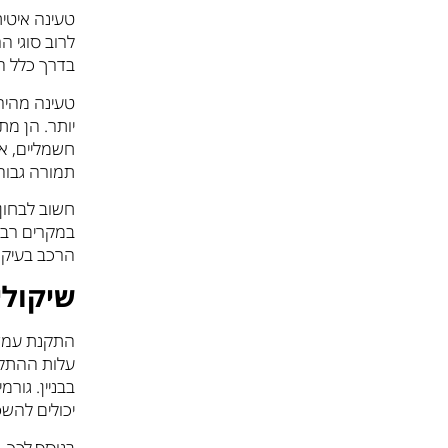
לרוב סוגי 
בדרך כלל ה
יותר. הן מת
חשמליים, א
תמורה גבוה
חשוב לבחון
במקרים רבי
הרכב בעיקר
שיקולי
התקנת עמדת
עלות ההתקנ
בבניין. גו
יכולים להש
בנוסף לכך,