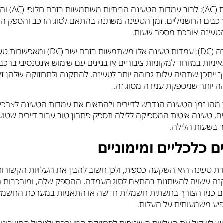
טעינה איטית (AC): לר
הרכבים החשמליים. זמן הטעינה משתנה בהתאם לסוג הרכב והספק ה
טעינה אורכת מספר שעות.
טעינה מהירה (DC): עמדות טעינה אלו משתמשות בז
אימות במיוחד למקומות ציבוריים או בניינים עם שימוש אינטנסיבי ברכב
ך ייתכן שתהיה עלות גבוהה יותר לטעינה, להתקנה ולתחזוקה שלהן ז
ה יותר שמספקת עמדה מסוג זה.
 מהו זמן הטעינה הנדרש לדיירים ולהתאים את עמדות הטעינה לצרכים
ם, טעינה איטית המספיקה ללילה תספק פתרון טוב עבור דיירים שטוע
 בשעות הלילה.
ם כלכליים ומימוניים
 טעינה היא השקעה כספית, ולכן חשוב להבין את העלויות הקשורות
ה עשויה להשתנות בהתאם לסוג העמדה, ההספק שלה, ומורכבות 
רמים כמו הצורך בתשתית חשמלית חדשה או התאמות במערכת החשמל
פיע משמעותית על העלות.
 יש לשקול את העלויות השוטפות לתחזוקת המערכת ולניהול החשבונות