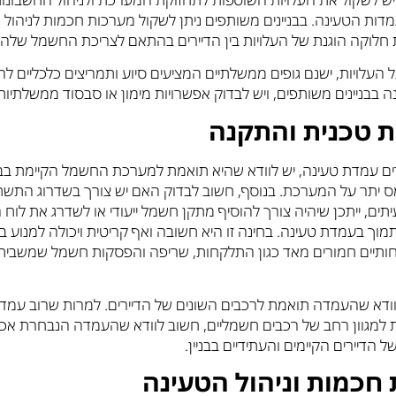
דות הטעינה. בבניינים משותפים ניתן לשקול מערכות חכמות לניהול 
לוקה הוגנת של העלויות בין הדיירים בהתאם לצריכת החשמל שלהם
 העלויות, ישנם גופים ממשלתיים המציעים סיוע ותמריצים כלכליים ל
 בבניינים משותפים, ויש לבדוק אפשרויות מימון או סבסוד ממשלתיות
ת טכנית והתקנה
ם עמדת טעינה, יש לוודא שהיא תואמת למערכת החשמל הקיימת בבני
ס יתר על המערכת. בנוסף, חשוב לבדוק האם יש צורך בשדרוג התשת
יתים, ייתכן שיהיה צורך להוסיף מתקן חשמל ייעודי או לשדרג את לו
לתמוך בעמדת טעינה. בחינה זו היא חשובה ואף קריטית ויכולה למנוע ב
חותיים חמורים מאד כגון התלקחות, שריפה והפסקות חשמל שמשבית
לוודא שהעמדה תואמת לרכבים השונים של הדיירים. למרות שרוב עמד
ת למגוון רחב של רכבים חשמליים, חשוב לוודא שהעמדה הנבחרת אכ
ל הדיירים הקיימים והעתידיים בבניין.
חכמות וניהול הטעינה