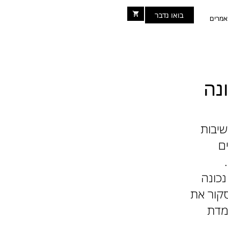
בואו נדבר
מרים
נה
יבות
ם
נכונה
סקור את
מדת