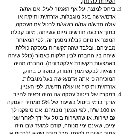
השירות להינתן
.
ביחס למוצר
,
על אף האמור לעיל, אם את/ה
אדם/אישה בעל מוגבלות, אזרח/ית ותיק/ה או
עולה חדש/ה את/ה רשאי/ת לבטל את העסקה,
בתוך ארבעה חודשים מיום עשייתה, מיום קבלת
המוצר או מיום קבלת מסמך זה, לפי המאוחר
מביניהם, ובלבד שההתקשרות בעסקה כוללת
שיחה בין החברה לבין הלקוח כאמור (כולל שיחה
באמצעות תקשורת אלקטרונית). החברה תהיה
רשאית לבקש ממך תעודה, כמפורט בחוק,
המוכיחה כי אתה אדם/אישה בעל מוגבלות,
אזרח/ית ותיק/ה או עולה חדש/ה, לפי העניין
.
במקרה של ביטול עסקה אנו נהיה זכאים לחייב
אותך בדמי ביטול בשיעור של 5% ממחיר העסקה
או 100 ש”ח, לפי הנמוך מבניהם. אם סיפקנו לך
גם שירות, או שהשירות בוטל על ידך לאחר שני
ימים, שאינם ימי מנוחה, קודם למועד שבו היה
אמור השירות להנתן, מכל סיבה שהיא (לרבות אי